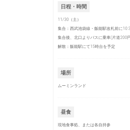
日程・時間
11/30（土）
集合：西武池袋線・飯能駅改札前に10:
集合後、北口よりバスに乗車(片道200円
解散：飯能駅にて15時台を予定
場所
ムーミンランド
昼食
現地食事処、または各自持参