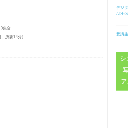
デジ
Alt-F
30集合
受講
、所要13分)