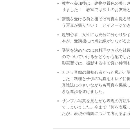
教室へ参加後は、建物や景色の美し
りました！ 教室では沢山のお友達
講義を受ける前と後では写真を撮る
う写真が撮りたい！」とイメージで
超初心者、女性にも充分に分かりや
本が、受講後には点と線がつながる
受講を決めたのはお料理やお花を綺
のでついていけるかどうか心配でし
影実習では、撮影する中で良い仲間
カメラ音痴の超初心者だった私が、
した！料理と子供の写真をキレイに
真雑誌に小さいながらも写真を掲載
きな進歩を遂げました。
サンプル写真を見ながら表現の方法
てしまいました。今まで『何を表現
たが、表現や構図について考えるよ