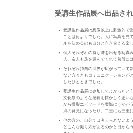
受講生作品展へ出品さ
受講生作品展は想像以上に刺激的で
ことは何よりでした。人に写真を見
ルを決めるのも自分と向き合える楽
個人それぞれの持ち味を出せる写真
人、友人も足を運んでくれて普段に
それぞれ独自の世界が広がっていて
ない方々ともコミュニケーションが
したひとときでした。
受講生作品展に参加してよかったと
文化祭のような感覚を懐かしく思い
から撮影エピソードを実際にうかが
点の発見になったり、二重にも三重
他の方の、自分では考えられないよ
どこんな撮り方があるのかと目から