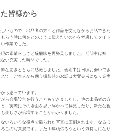
れた皆様から
楽しいもので、出品者の方々と作品を交えながらお話できた
てもらう時に何をどのように伝えたいのかを考慮してタイト
しい作業でした。
表現の素晴らしさと醍醐味を再発見しました。期間中は知
はない充実した時間でした。
新鮮な驚きとともに感激しました。会期中は日頃お会いでき
とれて、ご本人から伺う撮影時のお話は大変参考になり充実
心から思っています。
ながら会場設営を行うこともできましたし、他の出品者の方
うと、実際にその場面を思い浮かべて拝見したり、新たな視
にも楽しさが倍増することがわかりました。
うないろいろな視点で撮られた写真に圧倒されます。なるほ
うろこの写真展です。また１年頑張ろうという気持ちになり