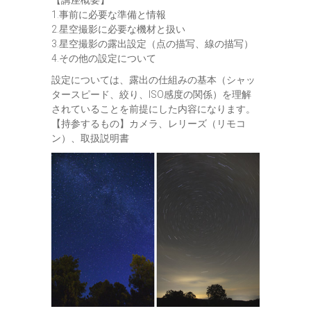
【講座概要】
1.事前に必要な準備と情報
2.星空撮影に必要な機材と扱い
3.星空撮影の露出設定（点の描写、線の描写）
4.その他の設定について
設定については、露出の仕組みの基本（シャッ
タースピード、絞り、ISO感度の関係）を理解
されていることを前提にした内容になります。
【持参するもの】カメラ、レリーズ（リモコ
ン）、取扱説明書